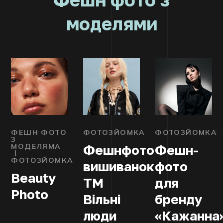
моделями
ФЕШН ФОТО
ФОТОЗЙОМКА
ФОТОЗЙОМКА
З
МОДЕЛЯМА
Фешнфото
Фешн-
ФОТОЗЙОМКА
вишиванок
фото
Beauty
ТМ
для
Photo
Вільні
бренду
люди
«Кажанна