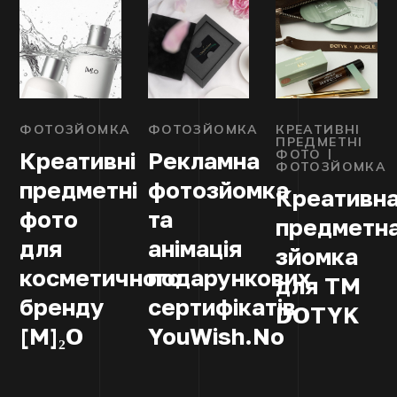
ФОТОЗЙОМКА
ФОТОЗЙОМКА
КРЕАТИВНІ
ПРЕДМЕТНІ
ФОТО
Креативні
Рекламна
ФОТОЗЙОМКА
предметні
фотозйомка
Креативн
фото
та
предметн
для
анімація
зйомка
косметичного
подарункових
для TM
бренду
сертифікатів
DOTYK
[M]₂O
YouWish.No