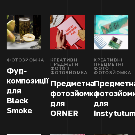
ФОТОЗЙОМКА
КРЕАТИВНІ
КРЕАТИВНІ
ПРЕДМЕТНІ
ПРЕДМЕТНІ
ФОТО
ФОТО
Фуд-
ФОТОЗЙОМКА
ФОТОЗЙОМКА
композиції
Предметна
Предметн
для
фотозйомка
фотозйом
Black
для
для
Smoke
ORNER
Instytutu